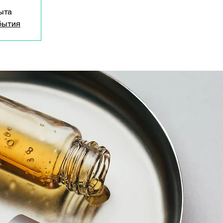
ыта
бытия