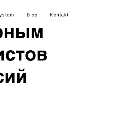
ystem
Blog
Kontakt
рным
истов
сий