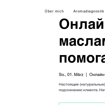
Über mich
Aromadiagnostik
Онлай
масла
помог
So., 01. März
  |  
Онлайн
Настоящие (натуральные)
подсознанию клиента. Нач