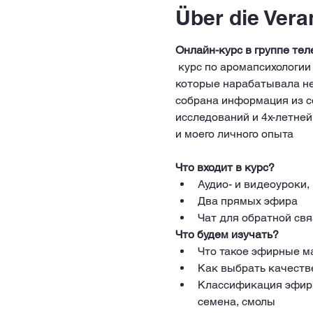
Über die Vera
Онлайн-курс в группе теле
 курс по аромапсихологии для специалистов помогающих профессий, в котором я передам знания и навыки, 
которые нарабатывала нес
собрана информация из со
исследований и 4х-летне
и моего личного опыта
Что входит в курс?
Аудио- и видеоуроки
Два прямых эфира
Чат для обратной св
Что будем изучать?
Что такое эфирные ма
Как выбрать качест
Классификация эфирны
cемена, смолы