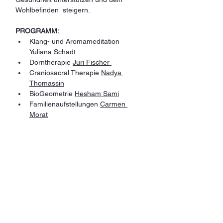
Wohlbefinden  steigern. 
PROGRAMM:
Klang- und Aromameditation 
Yuliana Schadt
Dorntherapie 
Juri Fischer 
Craniosacral Therapie 
Nadya 
Thomassin
BioGeometrie 
Hesham Sami
Familienaufstellungen 
Carmen 
Morat
Ayurveda Ernährungsberaterin 
Ilona Gaspar 
Sängerin mit heilenden Liedern 
Agata Stapelfeldt
Gesunde Snacks und Getränke 
Herzliche Gemeinschaft 
Olya 
Kirchenko
, 
Yuliana Schadt
Hinweis! Unsere Veranstaltung ist kein Ersatz  für eine 
ärztliche oder therapeutische Behandlung. Es soll 