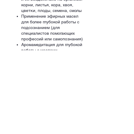
корни, листья, кора, хвоя,
цветки, плоды, cемена, смолы
Применение эфирных масел
для более глубокой работы с
подсознанием (для
специалистов помогающих
профессий или самопознания)
Аромамедитация для глубокой
работы с маслами
Для кого курс?
Для тех, кто интересуется
ароматерапией и
аромапсихологией
Для тех, кто занимается
самопознанием
Для тех, кто работает с людьми
и ищет дополнительные,
глубокие инструменты для
работы с клиентами
Стоимость курса:
450 евро/франков
при записи
до 30 июля