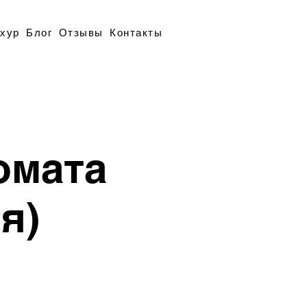
хур
Блог
Отзывы
Контакты
омата
я)