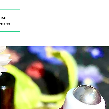
тся
бытия