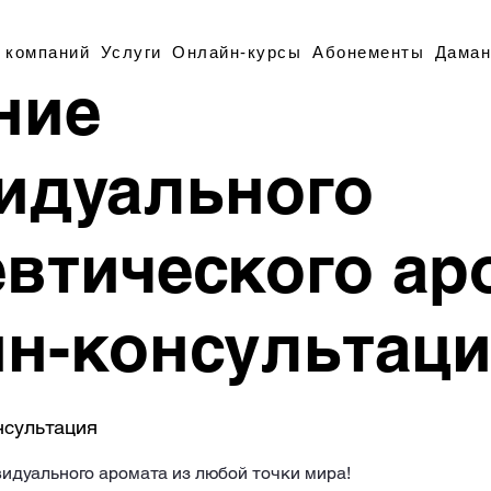
 компаний
Услуги
Онлайн-курсы
Абонементы
Даман
ние
идуального
евтического ар
йн-консультаци
нсультация