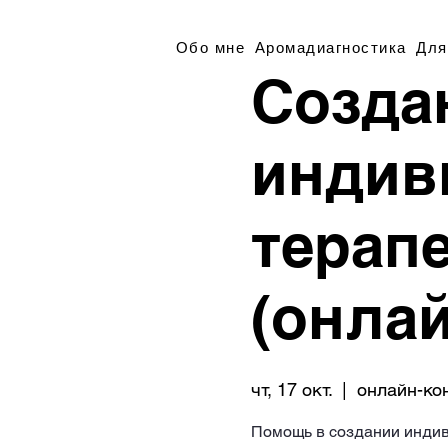
Обо мне
Аромадиагностика
Для
Созда
индив
терап
(онла
чт, 17 окт.
  |  
онлайн-ко