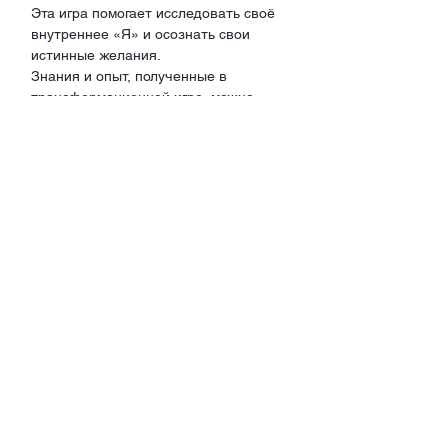
Эта игра помогает исследовать своё 
внутреннее «Я» и осознать свои 
истинные желания.
Знания и опыт, полученные в 
трансформационной игре, можно 
сразу применять в повседневной 
жизни для позитивных изменений.
Напишите мне, если вам интересно!
✅22 февраля, 11:00 
✅Длительность: 2-3 часа
✅Место: Zug 
Юлиана, +41795310103
Поделиться