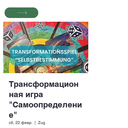
Трансформацион
ная игра
"Самоопределени
е"
сб, 22 февр.
  |  
Zug